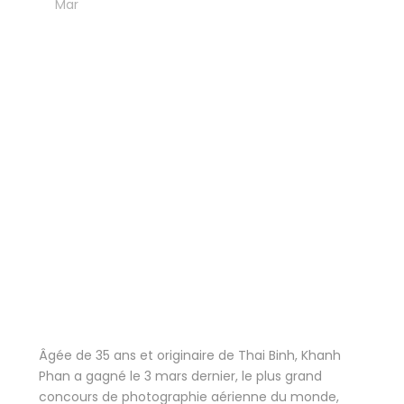
08
Mar
Blog
Le concours
international de
photographie
“Unthinkable” a été
remporté par une
photographe
vietnamienne !
Âgée de 35 ans et originaire de Thai Binh, Khanh
Phan a gagné le 3 mars dernier, le plus grand
concours de photographie aérienne du monde,