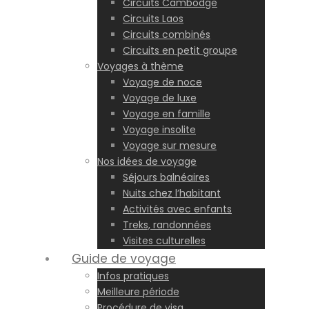
Circuits Cambodge
Circuits Laos
Circuits combinés
Circuits en petit groupe
Voyages à thème
Voyage de noce
Voyage de luxe
Voyage en famille
Voyage insolite
Voyage sur mesure
Nos idées de voyage
Séjours balnéaires
Nuits chez l’habitant
Activités avec enfants
Treks, randonnées
Visites culturelles
Guide de voyage
Infos pratiques
Meilleure période
Procédure de visa