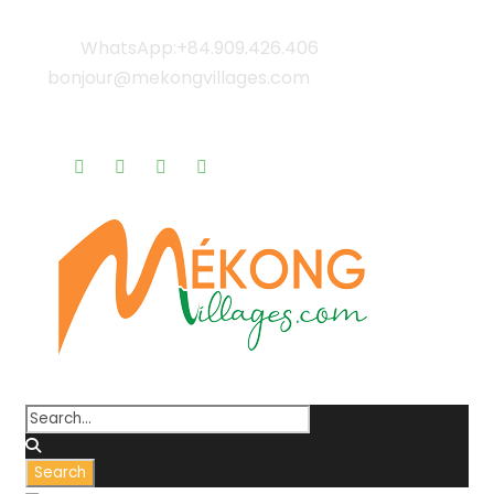
WhatsApp:+84.909.426.406
bonjour@mekongvillages.com
Qui sommes-nous? |
Blog & Actualités |
Rappel gratuit |