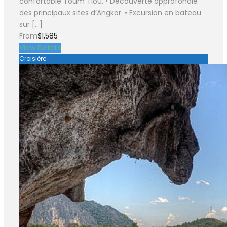
confortable Toum Tiou. • Découverte approfondie
des principaux sites d’Angkor. • Excursion en bateau
sur […]
From
$1,585
View Details
Croisière