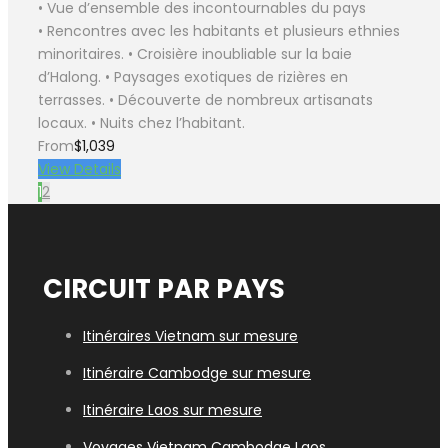
• Vue d’ensemble des incontournables du pays
• Rencontres avec les habitants et plusieurs ethnies
minoritaires. • Croisière inoubliable sur la baie
d’Halong. • Paysages exotiques de rizières en
terrasses. • Découverte de nombreux artisanats
locaux. • Nuits chez l’habitant.
From
$1,039
View Details
1
2
CIRCUIT PAR PAYS
Itinéraires Vietnam sur mesure
Itinéraire Cambodge sur mesure
Itinéraire Laos sur mesure
Voyages Vietn
am Cambodge Laos