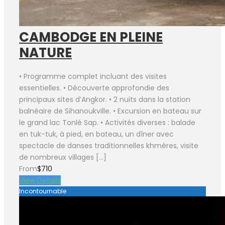
CAMBODGE EN PLEINE
NATURE
• Programme complet incluant des visites
essentielles. • Découverte approfondie des
principaux sites d’Angkor. • 2 nuits dans la station
balnéaire de Sihanoukville. • Excursion en bateau sur
le grand lac Tonlé Sap. • Activités diverses : balade
en tuk-tuk, à pied, en bateau, un dîner avec
spectacle de danses traditionnelles khmères, visite
de nombreux villages […]
From
$710
View Details
Incontournable