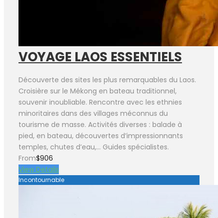
VOYAGE LAOS ESSENTIELS
Découverte des sites les plus remarquables du Laos.
Croisière sur le Mékong en bateau traditionnel,
souvenir inoubliable. Rencontre avec les ethnies
minoritaires dans des villages méconnus du
tourisme de masse. Activités diverses : balade à
pied, en bateau, découvertes d’impressionnants
temples, chutes d’eau,… Guides spécialistes.
From
$906
View Details
Incontournable