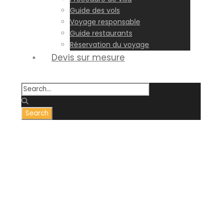
Guide des vols
Voyage responsable
Guide restaurants
Réservation du voyage
Devis sur mesure
Tour Tag
Voyage insolite