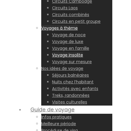
Circuits Cambodge
Circuits Laos
Circuits combinés
Circuits en petit groupe
Voyages à thème
Voyage de noce
Voyage de luxe
Voyage en famille
Voyage insolite
Voyage sur mesure
Nos idées de voyage
Séjours balnéaires
Nuits chez l’habitant
Activités avec enfants
Treks, randonnées
Visites culturelles
Guide de voyage
Infos pratiques
Meilleure période
Procédure de visa