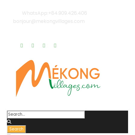
WhatsApp:+84.909.426.406
bonjour@mekongvillages.com
Qui sommes-nous? |
Blog & Actualités |
Rappel gratuit |