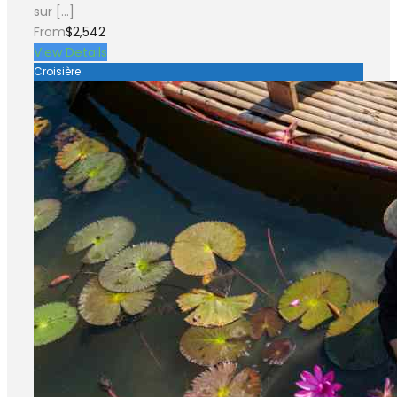
sur […]
From
$2,542
View Details
Croisière