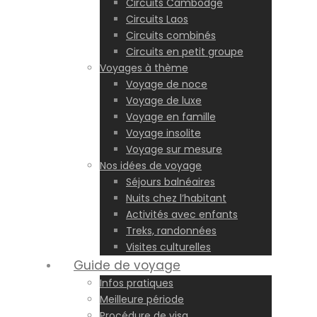
Circuits Cambodge
Circuits Laos
Circuits combinés
Circuits en petit groupe
Voyages à thème
Voyage de noce
Voyage de luxe
Voyage en famille
Voyage insolite
Voyage sur mesure
Nos idées de voyage
Séjours balnéaires
Nuits chez l’habitant
Activités avec enfants
Treks, randonnées
Visites culturelles
Guide de voyage
Infos pratiques
Meilleure période
Procédure de visa