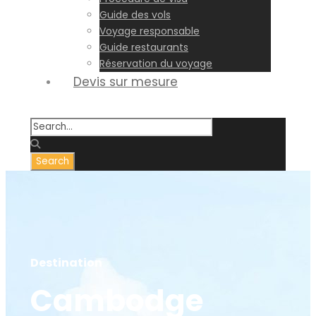
Guide des vols
Voyage responsable
Guide restaurants
Réservation du voyage
Devis sur mesure
Destination
Cambodge