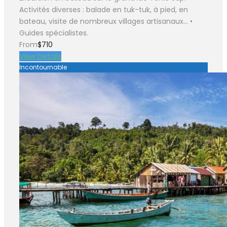
Activités diverses : balade en tuk-tuk, à pied, en
bateau, visite de nombreux villages artisanaux… •
Guides spécialistes.
From
$710
View Details
Incontournable