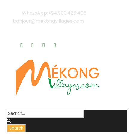
WhatsApp:+84.909.426.406
bonjour@mekongvillages.com
Qui sommes-nous? |
Blog & Actualités |
Rappel gratuit |