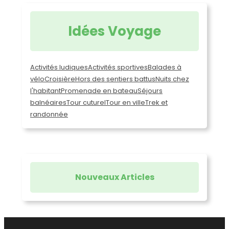
Idées Voyage
Activités ludiques
Activités sportives
Balades à
vélo
Croisière
Hors des sentiers battus
Nuits chez
l'habitant
Promenade en bateau
Séjours
balnéaires
Tour cuturel
Tour en ville
Trek et
randonnée
Nouveaux Articles