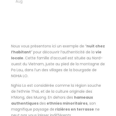
26
Aug
Hébergements atypiques
MAISON SUR PILOTIS
Nous vous présentons ici un exemple de “
nuit chez
l’habitant
” pour découvrir l’authenticité de la
vie
locale
. Cette famille d’accueil est située au Nord-
ouest du Vietnam, juste au pied de la montagne de
Pa Lau, dans l’un des villages de la bourgade de
NGHIA LO.
Nghia Lo est considérée comme la région souche
de l’ethnie Thai, et de la culture originale des
H’Mong, des Muong. En dehors des
hameaux
authentiques
des
ethnies minoritaires
, son
magnifique paysage de
rizières en terrasse
ne
peut pas vous laisser indifférents.