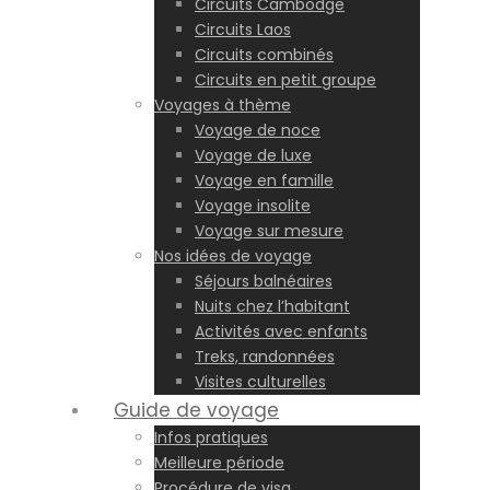
Circuits Cambodge
Circuits Laos
Circuits combinés
Circuits en petit groupe
Voyages à thème
Voyage de noce
Voyage de luxe
Voyage en famille
Voyage insolite
Voyage sur mesure
Nos idées de voyage
Séjours balnéaires
Nuits chez l’habitant
Activités avec enfants
Treks, randonnées
Visites culturelles
Guide de voyage
Infos pratiques
Meilleure période
Procédure de visa