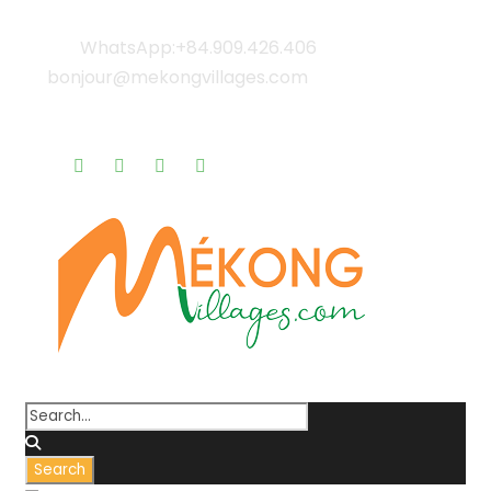
WhatsApp:+84.909.426.406
bonjour@mekongvillages.com
Qui sommes-nous? |
Blog & Actualités |
Rappel gratuit |