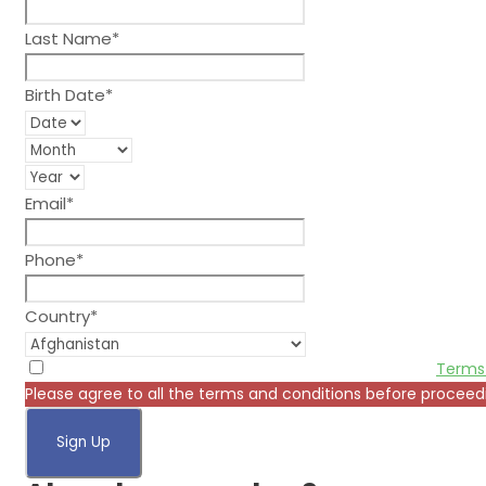
Last Name
*
Birth Date
*
Email
*
Phone
*
Country
*
* Creating an account means you're okay with our
Terms 
Please agree to all the terms and conditions before proceed