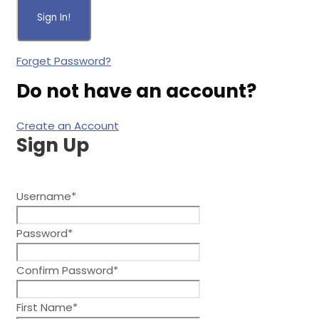
Forget Password?
Do not have an account?
Create an Account
Sign Up
After creating an account, you'll be able to track your payme
Username
*
Password
*
Confirm Password
*
First Name
*