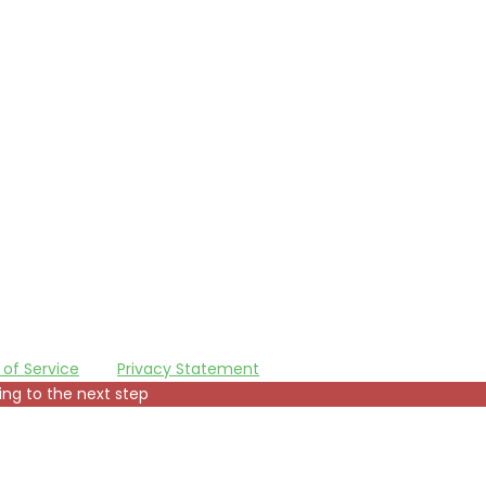
of Service
and
Privacy Statement
.
ing to the next step