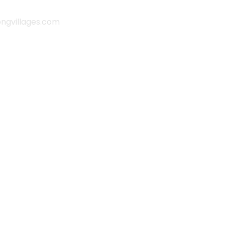
gvillages.com
it |