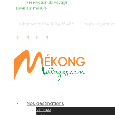
Réservation du voyage
Devis sur mesure
WhatsApp:+84.909.426.406
bonjour@mekon
Qui sommes-nous? |
Blog & Actualités |
Rappel gratu
Nos destinations
VIETNAM