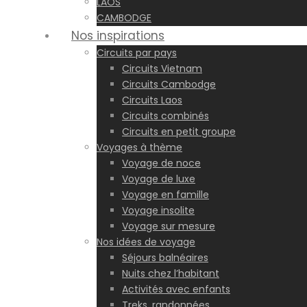
LAOS
CAMBODGE
Nos inspirations
Circuits par pays
Circuits Vietnam
Circuits Cambodge
Circuits Laos
Circuits combinés
Circuits en petit groupe
Voyages à thème
Voyage de noce
Voyage de luxe
Voyage en famille
Voyage insolite
Voyage sur mesure
Nos idées de voyage
Séjours balnéaires
Nuits chez l’habitant
Activités avec enfants
Treks, randonnées