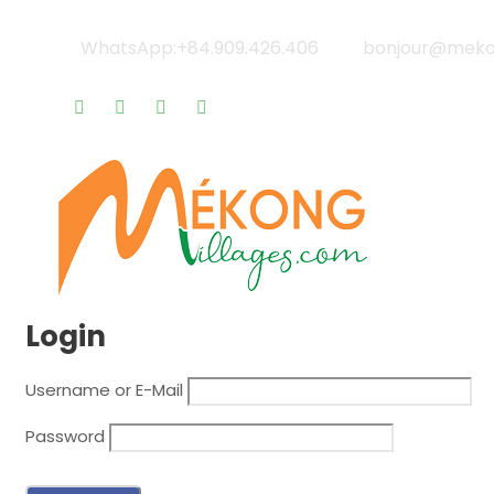
WhatsApp:+84.909.426.406
bonjour@mekon
Qui sommes-nous? |
Blog & Actualités |
Rappel gratu
Login
Username or E-Mail
Password