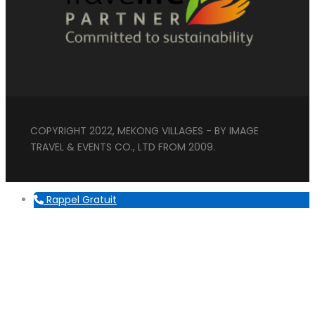
COPYRIGHT 2022, MEKONG VILLAGES - BY IMAGE
TRAVEL & EVENTS CO., LTD FROM 2009.
Rappel Gratuit