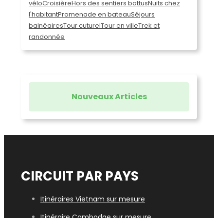
vélo
Croisière
Hors des sentiers battus
Nuits chez
l'habitant
Promenade en bateau
Séjours
balnéaires
Tour cuturel
Tour en ville
Trek et
randonnée
Nouveaux Articles
CIRCUIT PAR PAYS
Itinéraires Vietnam sur mesure
Itinéraire Cambodge sur mesure