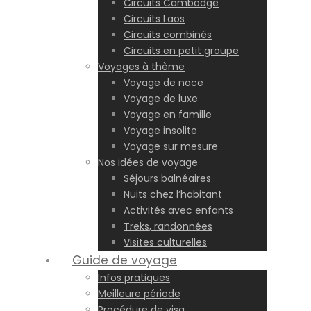
Circuits Cambodge
Circuits Laos
Circuits combinés
Circuits en petit groupe
Voyages à thème
Voyage de noce
Voyage de luxe
Voyage en famille
Voyage insolite
Voyage sur mesure
Nos idées de voyage
Séjours balnéaires
Nuits chez l’habitant
Activités avec enfants
Treks, randonnées
Visites culturelles
Guide de voyage
Infos pratiques
Meilleure période
Procédure de visa