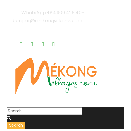
WhatsApp:+84.909.426.406
bonjour@mekongvillages.com
Qui sommes-nous? |
Blog & Actualités |
Rappel gratuit |