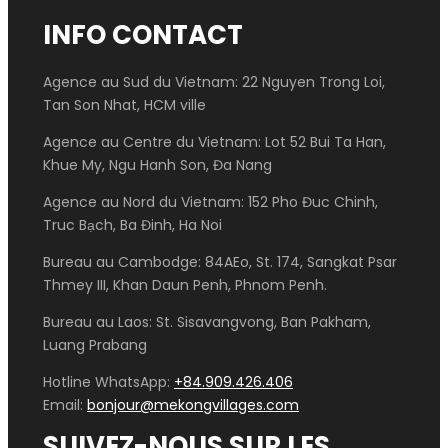
INFO CONTACT
Agence au Sud du Vietnam: 22 Nguyen Trong Loi,
Tan Son Nhat, HCM ville
Agence au Centre du Vietnam: Lot 52 Bui Ta Han,
Khue My, Ngu Hanh Son, Đa Nang
Agence au Nord du Vietnam: 152 Pho Đuc Chinh,
Truc Bạch, Ba Đinh, Ha Noi
Bureau au Cambodge: 84AEo, St. 174, Sangkat Psar
Thmey III, Khan Daun Penh, Phnom Penh.
Bureau au Laos: St. Sisavangvong, Ban Pakham,
Luang Prabang
Hotline WhatsApp:
+84.909.426.406
Email:
bonjour@mekongvillages.com
SUIVEZ-NOUS SUR LES