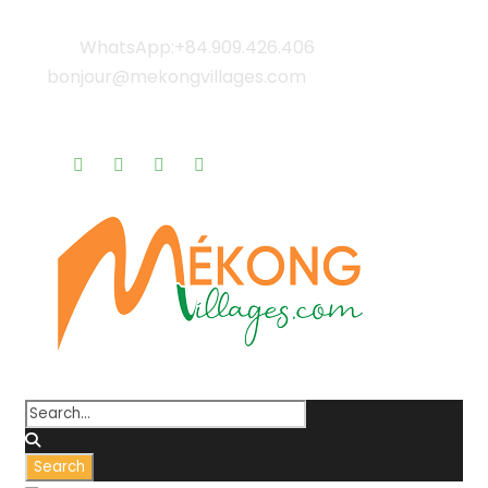
WhatsApp:+84.909.426.406
bonjour@mekongvillages.com
Qui sommes-nous? |
Blog & Actualités |
Rappel gratuit |