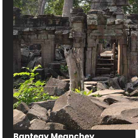
Banteay Meanchey