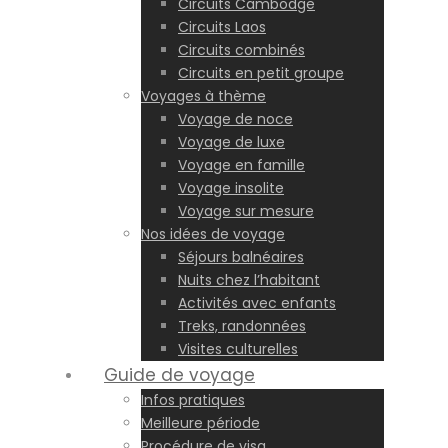
Circuits Cambodge
Circuits Laos
Circuits combinés
Circuits en petit groupe
Voyages à thème
Voyage de noce
Voyage de luxe
Voyage en famille
Voyage insolite
Voyage sur mesure
Nos idées de voyage
Séjours balnéaires
Nuits chez l’habitant
Activités avec enfants
Treks, randonnées
Visites culturelles
Guide de voyage
Infos pratiques
Meilleure période
Procédure de visa