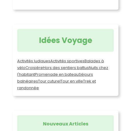
Idées Voyage
Activités ludiques
Activités sportives
Balades à
vélo
Croisière
Hors des sentiers battus
Nuits chez
l'habitant
Promenade en bateau
Séjours
balnéaires
Tour cuturel
Tour en ville
Trek et
randonnée
Nouveaux Articles