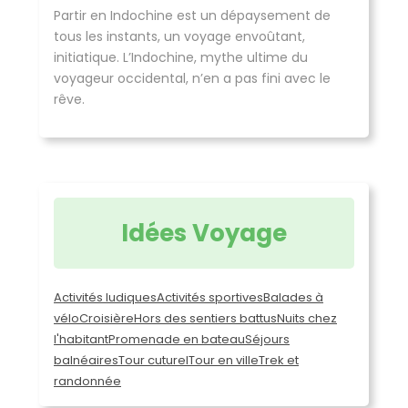
Partir en Indochine est un dépaysement de
tous les instants, un voyage envoûtant,
initiatique. L’Indochine, mythe ultime du
voyageur occidental, n’en a pas fini avec le
rêve.
Idées Voyage
Activités ludiques
Activités sportives
Balades à
vélo
Croisière
Hors des sentiers battus
Nuits chez
l'habitant
Promenade en bateau
Séjours
balnéaires
Tour cuturel
Tour en ville
Trek et
randonnée