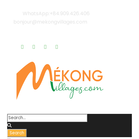
WhatsApp:+84.909.426.406
bonjour@mekongvillages.com
Qui sommes-nous? |
Blog & Actualités |
Rappel gratuit |