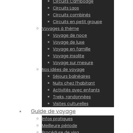
Circuits Cambodge
Circuits Laos
Circuits combinés
Circuits en petit groupe
Voyages à thème
Voyage de noce
Voyage de luxe
Voyage en famille
Voyage insolite
Voyage sur mesure
Nos idées de voyage
Séjours balnéaires
Nuits chez l’habitant
Activités avec enfants
Treks, randonnées
Visites culturelles
Guide de voyage
Infos pratiques
Meilleure période
Procédure de visa