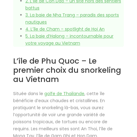
2.
L’île de Con Dao – un site hors des sentiers
battus
3.
La baie de Nha Trang – paradis des sports
nautiques
4.
L’île de Cham – spotlight de Hoi An
5.
La baie d’Halong – incontournable pour
votre voyage au Vietnam
L’île de Phu Quoc – Le
premier choix du snorkeling
au Vietnam
Située dans le
golfe de Thaïlande
, cette île
bénéficie d’eaux chaudes et cristallines. En
pratiquant le snorkeling là-bas, vous aurez
l’opportunité de voir une grande variété de
poissons tropicaux, de tortues ou encore de
requins. Les meilleurs sites sont An Thoi, l’île de
Mong Tay, l’île de Gam Ghi et Hon Dam.