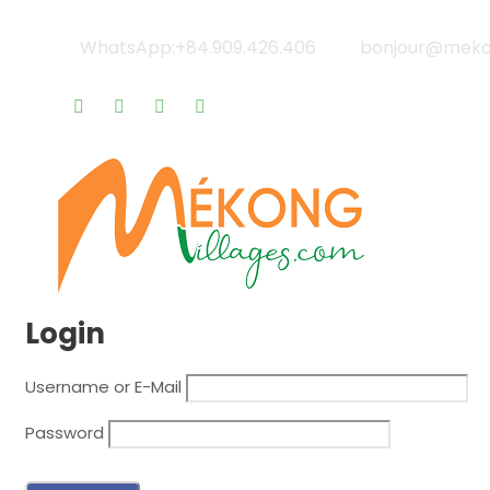
WhatsApp:+84.909.426.406
bonjour@mekon
Qui sommes-nous? |
Blog & Actualités |
Rappel gratu
Login
Username or E-Mail
Password