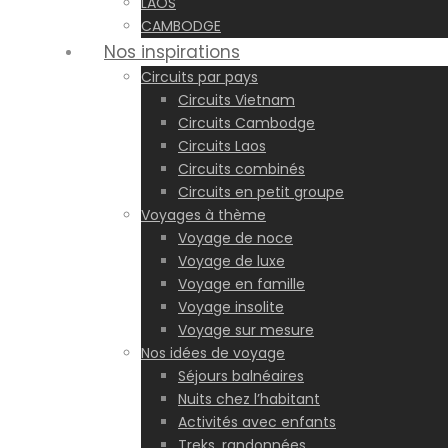
LAOS
CAMBODGE
Nos inspirations
Circuits par pays
Circuits Vietnam
Circuits Cambodge
Circuits Laos
Circuits combinés
Circuits en petit groupe
Voyages à thème
Voyage de noce
Voyage de luxe
Voyage en famille
Voyage insolite
Voyage sur mesure
Nos idées de voyage
Séjours balnéaires
Nuits chez l’habitant
Activités avec enfants
Treks, randonnées