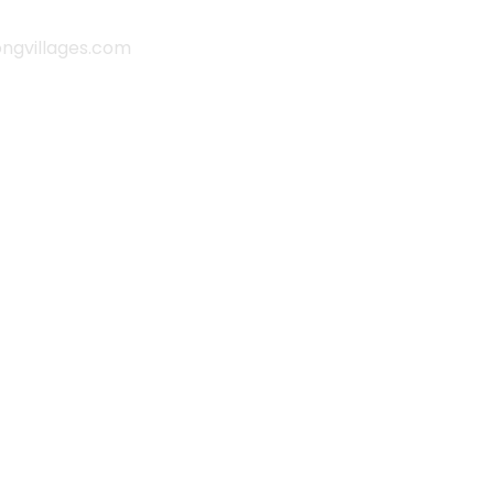
gvillages.com
it |