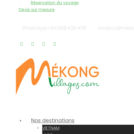
Réservation du voyage
Devis sur mesure
WhatsApp:+84.909.426.406
bonjour@mekon
Qui sommes-nous? |
Blog & Actualités |
Rappel gratu
Nos destinations
VIETNAM