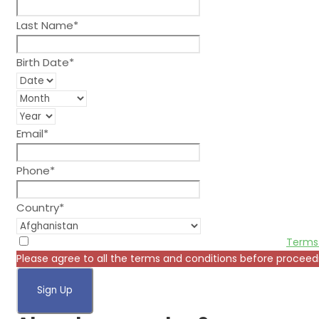
Last Name
*
Birth Date
*
Email
*
Phone
*
Country
*
* Creating an account means you're okay with our
Terms 
Please agree to all the terms and conditions before proceed