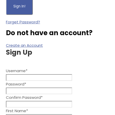
Forget Password?
Do not have an account?
Create an Account
Sign Up
After creating an account, you'll be able to track your payme
Username
*
Password
*
Confirm Password
*
First Name
*