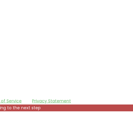
of Service
and
Privacy Statement
.
ing to the next step