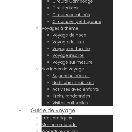
Circuits Cambodge
Circuits Laos
Circuits combinés
Circuits en petit groupe
Voyages à thème
Voyage de noce
Voyage de luxe
Voyage en famille
Voyage insolite
Voyage sur mesure
Nos idées de voyage
Séjours balnéaires
Nuits chez l’habitant
Activités avec enfants
Treks, randonnées
Visites culturelles
Guide de voyage
Infos pratiques
Meilleure période
Procédure de visa