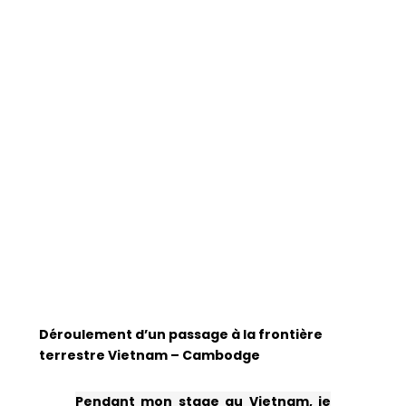
la frontière
terrestre
Vietnam –
Cambodge
Déroulement d’un passage à la frontière
terrestre Vietnam – Cambodge
Pendant mon stage au Vietnam, je