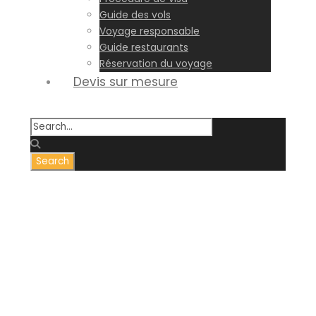
Guide des vols
Voyage responsable
Guide restaurants
Réservation du voyage
Devis sur mesure
Déroulement
d’un passage à