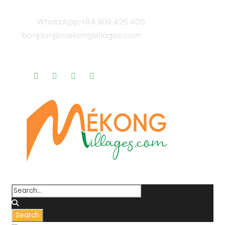
WhatsApp:+84.909.426.406
bonjour@mekongvillages.com
Qui sommes-nous? |
Blog & Actualités |
Rappel gratuit |