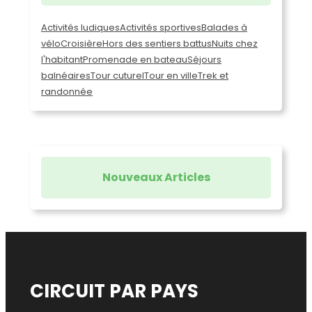
Activités ludiques
Activités sportives
Balades à
vélo
Croisière
Hors des sentiers battus
Nuits chez
l'habitant
Promenade en bateau
Séjours
balnéaires
Tour cuturel
Tour en ville
Trek et
randonnée
Nouveaux Articles
CIRCUIT PAR PAYS