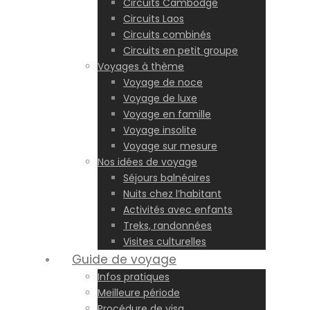
Circuits Cambodge
Circuits Laos
Circuits combinés
Circuits en petit groupe
Voyages à thème
Voyage de noce
Voyage de luxe
Voyage en famille
Voyage insolite
Voyage sur mesure
Nos idées de voyage
Séjours balnéaires
Nuits chez l’habitant
Activités avec enfants
Treks, randonnées
Visites culturelles
Guide de voyage
Infos pratiques
Meilleure période
Procédure de visa