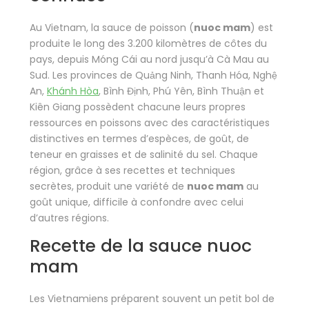
Au Vietnam, la sauce de poisson (
nuoc mam
) est
produite le long des 3.200 kilomètres de côtes du
pays, depuis Móng Cái au nord jusqu’à Cà Mau au
Sud. Les provinces de Quảng Ninh, Thanh Hóa, Nghệ
An,
Khánh Hòa
, Bình Định, Phú Yên, Bình Thuận et
Kiên Giang possèdent chacune leurs propres
ressources en poissons avec des caractéristiques
distinctives en termes d’espèces, de goût, de
teneur en graisses et de salinité du sel. Chaque
région, grâce à ses recettes et techniques
secrètes, produit une variété de
nuoc mam
au
goût unique, difficile à confondre avec celui
d’autres régions.
Recette de la sauce nuoc
mam
Les Vietnamiens préparent souvent un petit bol de