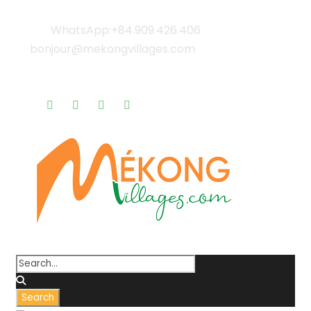
WhatsApp:+84.909.426.406
bonjour@mekongvillages.com
Qui sommes-nous? |
Blog & Actualités |
Rappel gratuit |