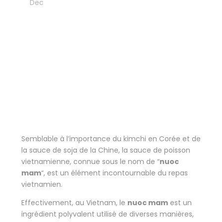
05
Dec
Blog
,
Découvertes culturelles
,
Gastronomie
La sauce nuoc mam –
âme culinaire
vietnamien
Semblable à l’importance du kimchi en Corée et de
la sauce de soja de la Chine, la sauce de poisson
vietnamienne, connue sous le nom de “
nuoc
mam
“, est un élément incontournable du repas
vietnamien.
Effectivement, au Vietnam, le
nuoc mam
est un
ingrédient polyvalent utilisé de diverses manières,