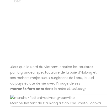
05
Dec
Blog
,
Découvertes culturelles
,
Nos coups
de coeur
Les traits uniques des
Marchés flottants dans
le delta du Mékong
Alors que le Nord du Vietnam captive les touristes
par la grandeur spectaculaire de la baie d’Halong et
ses rochers majestueux surgissant de l’eau, le Sud
du pays éclate de vie avec l’image de ses
marchés flottants
dans le
delta du Mékong
.
Marché flottant de Cai Rang à Can Tho. Photo : canva