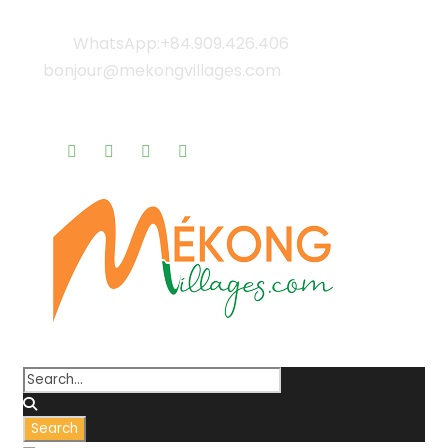
WhatsApp:+84.909.426.406
bonjour@mekongvillages.com
Qui sommes-nous? |
Blog & Actualités |
Rappel gratuit |