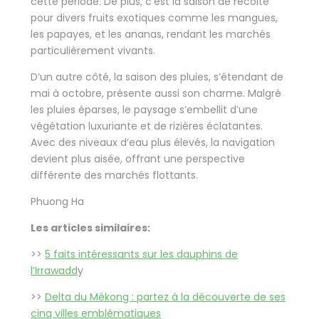
cette période. De plus, c’est la saison de récolte
pour divers fruits exotiques comme les mangues,
les papayes, et les ananas, rendant les marchés
particulièrement vivants.
D’un autre côté, la saison des pluies, s’étendant de
mai à octobre, présente aussi son charme. Malgré
les pluies éparses, le paysage s’embellit d’une
végétation luxuriante et de rizières éclatantes.
Avec des niveaux d’eau plus élevés, la navigation
devient plus aisée, offrant une perspective
différente des marchés flottants.
Phuong Ha
Les articles similaires:
>>
5 faits intéressants sur les dauphins de
l’Irrawadd
y
>>
Delta du Mékong : partez à la découverte de ses
cinq villes emblématiques