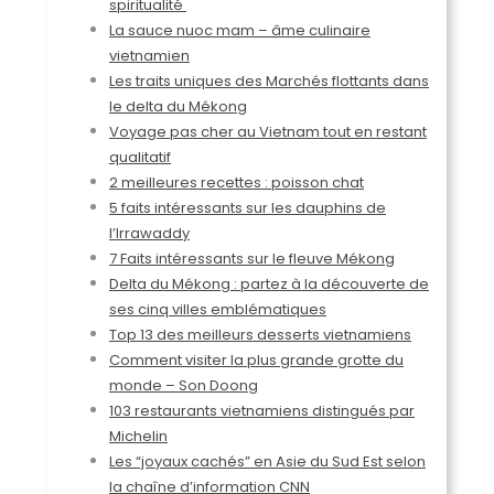
spiritualité
La sauce nuoc mam – âme culinaire
vietnamien
Les traits uniques des Marchés flottants dans
le delta du Mékong
Voyage pas cher au Vietnam tout en restant
qualitatif
2 meilleures recettes : poisson chat
5 faits intéressants sur les dauphins de
l’Irrawaddy
7 Faits intéressants sur le fleuve Mékong
Delta du Mékong : partez à la découverte de
ses cinq villes emblématiques
​Top 13 des meilleurs desserts vietnamiens
Comment visiter la plus grande grotte du
monde – Son Doong
103 restaurants vietnamiens distingués par
Michelin
Les “joyaux cachés” en Asie du Sud Est selon
la chaîne d’information CNN