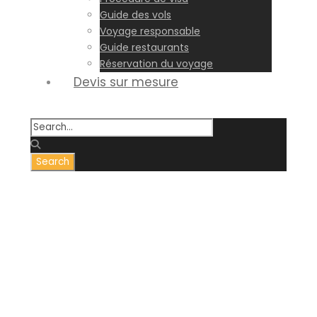
Guide des vols
Voyage responsable
Guide restaurants
Réservation du voyage
Devis sur mesure
Day
April 20, 2023