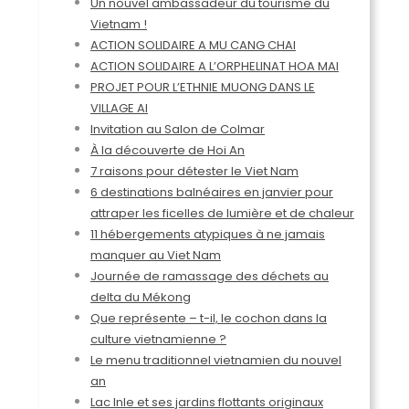
Un nouvel ambassadeur du tourisme du
Vietnam !
ACTION SOLIDAIRE A MU CANG CHAI
ACTION SOLIDAIRE A L’ORPHELINAT HOA MAI
PROJET POUR L’ETHNIE MUONG DANS LE
VILLAGE AI
Invitation au Salon de Colmar
À la découverte de Hoi An
7 raisons pour détester le Viet Nam
6 destinations balnéaires en janvier pour
attraper les ficelles de lumière et de chaleur
11 hébergements atypiques à ne jamais
manquer au Viet Nam
Journée de ramassage des déchets au
delta du Mékong
Que représente – t-il, le cochon dans la
culture vietnamienne ?
Le menu traditionnel vietnamien du nouvel
an
Lac Inle et ses jardins flottants originaux