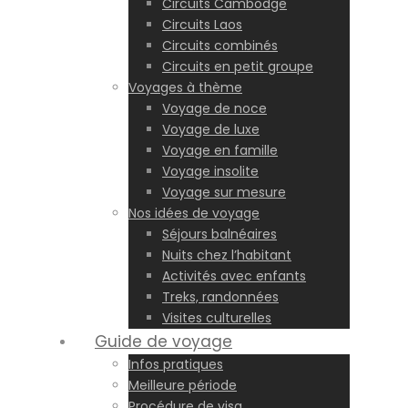
Circuits Cambodge
Circuits Laos
Circuits combinés
Circuits en petit groupe
Voyages à thème
Voyage de noce
Voyage de luxe
Voyage en famille
Voyage insolite
Voyage sur mesure
Nos idées de voyage
Séjours balnéaires
Nuits chez l’habitant
Activités avec enfants
Treks, randonnées
Visites culturelles
Guide de voyage
Infos pratiques
Meilleure période
Procédure de visa