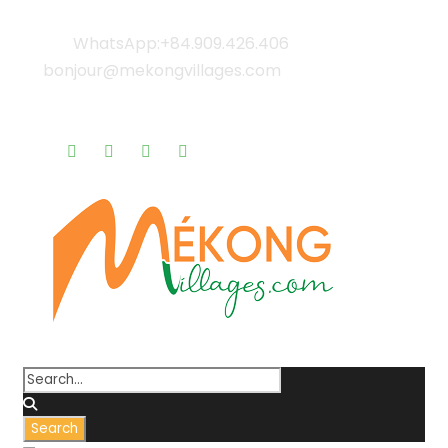
WhatsApp:+84.909.426.406
bonjour@mekongvillages.com
Qui sommes-nous? |
Blog & Actualités |
Rappel gratuit |