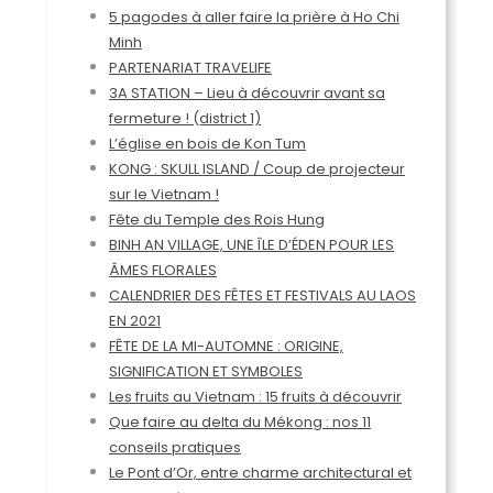
5 pagodes à aller faire la prière à Ho Chi
Minh
PARTENARIAT TRAVELIFE
3A STATION – Lieu à découvrir avant sa
fermeture ! (district 1)
L’église en bois de Kon Tum
KONG : SKULL ISLAND / Coup de projecteur
sur le Vietnam !
Fête du Temple des Rois Hung
BINH AN VILLAGE, UNE ÎLE D’ÉDEN POUR LES
ÂMES FLORALES
CALENDRIER DES FÊTES ET FESTIVALS AU LAOS
EN 2021
FÊTE DE LA MI-AUTOMNE : ORIGINE,
SIGNIFICATION ET SYMBOLES
Les fruits au Vietnam : 15 fruits à découvrir
Que faire au delta du Mékong : nos 11
conseils pratiques
Le Pont d’Or, entre charme architectural et